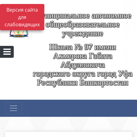
Версия сайта
Муниципальное автономное
для
общеобразовательное
слабовидящих
учреждение
Школа № 97 имени
Ахмерова Габита
Абдулловича
городского округа город Уфа
Республики Башкортостан