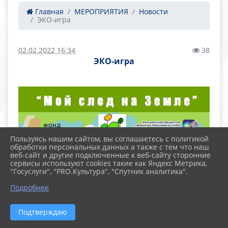
Главная
МЕРОПРИЯТИЯ
Новости
ЭКО-игра
02.02.2022 16:34
38
ЭКО-игра
Пользуясь нашим сайтом, вы соглашаетесь с политикой
обработки персональных данных а также с тем что наш
веб-сайт и другие подключенные к веб-сайту сторонние
сервисы используют cookies такие как Яндекс Метрика,
"Госуслуги", "PRO.Культура", "Спутник аналитика".
Подробнее
Подтверждаю