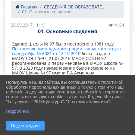
Главная
СВЕДЕНИЯ ОБ ОБРАЗОВАТЕ...
01. Основные сведения
28.09.2017 11:19
4164
01. Основные сведения
Здание Школы № 97 было построено в 1981 году.
Постановлением Администрации городского округа
города Уфа № 6081 от 18.10.2010
была создана
МАОУ СОШ №97. 21.07.2016 МАОУ СОШ №97
реорганизована и переименована в МАОУ Школа №
97. В 2023 году наименование было изменено на
МАОУ Школа № 97 имени Г.А.Ахмерова
Пользуясь нашим сайтом, вы соглашаетесь с политикой
обработки персональных данных а также с тем что наш
Полное наименование:
Муниципальное
веб-сайт и другие подключенные к веб-сайту сторонние
автономеное общеобразовательное учреждение
сервисы используют cookies такие как Яндекс Метрика,
Школа № 97 городского округа город Уфа
"Госуслуги", "PRO.Культура", "Спутник аналитика".
Республики Башкортостан
Подробнее
Сокращенное название:
МАОУ Школа № 97
Подтверждаю
Учредителем
образовательного учреждения
является городской округ город Уфа Республики