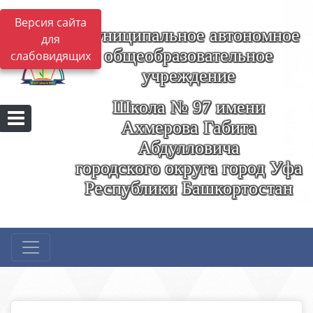
Версия сайта
Муниципальное автономное
для
общеобразовательное
слабовидящих
учреждение
Школа № 97 имени
Ахмерова Габита
Абдулловича
городского округа город Уфа
Республики Башкортостан