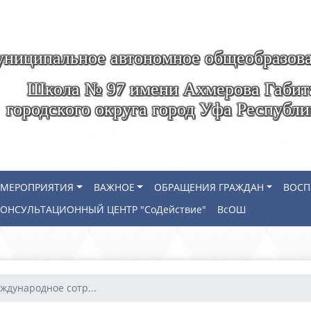
ниципальное автономное общеобразова
Школа № 97 имени Ахмерова Габит
городского округа город Уфа Республ
МЕРОПРИЯТИЯ
ВАЖНОЕ
ОБРАЩЕНИЯ ГРАЖДАН
ВОСП
КОНСУЛЬТАЦИОННЫЙ ЦЕНТР "СоДействие"
ВсОШ
ждународное сотр...