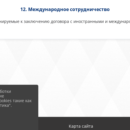
12. Международное сотрудничество
нируемые к заключению договора с иностранными и междунар
ботки
ие
okies такие как
тика".
од
Карта сайта