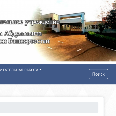
тельное учреждение
а Абдулловича
ики Башкортостан
ИТАТЕЛЬНАЯ РАБОТА
Поиск