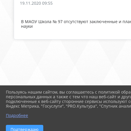
19.11.2020 09:55
В МАОУ Школа № 97 отсутствуют заключенные и пла
науки
Пользуясь нашим сайтом, вы соглашаетесь с политикой обра
персональных данных а также с тем что наш веб-сайт и друг
подключенные к веб-сайту сторонние сервисы используют co
Яндекс Метрика, "Госуслуги", "PRO.Культура", "Спутник анали
Подробнее
2026 г. school97-ufa.ru
Вх
Подтверждаю