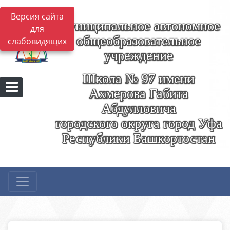
Версия сайта
Муниципальное автономное
для
общеобразовательное
слабовидящих
учреждение
Школа № 97 имени
Ахмерова Габита
Абдулловича
городского округа город Уфа
Республики Башкортостан