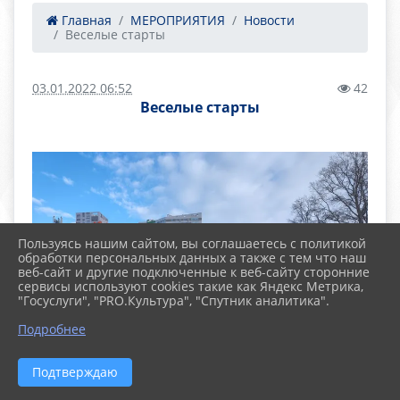
Главная
МЕРОПРИЯТИЯ
Новости
Веселые старты
03.01.2022 06:52
42
Веселые старты
Пользуясь нашим сайтом, вы соглашаетесь с политикой
обработки персональных данных а также с тем что наш
веб-сайт и другие подключенные к веб-сайту сторонние
сервисы используют cookies такие как Яндекс Метрика,
"Госуслуги", "PRO.Культура", "Спутник аналитика".
Подробнее
Подтверждаю