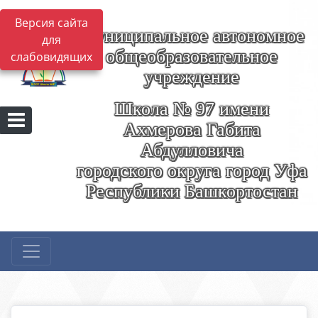
Версия сайта
Муниципальное автономное
для
общеобразовательное
слабовидящих
учреждение
Школа № 97 имени
Ахмерова Габита
Абдулловича
городского округа город Уфа
Республики Башкортостан