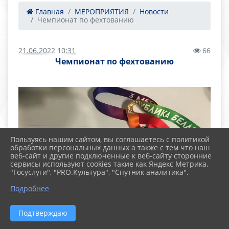
Главная
МЕРОПРИЯТИЯ
Новости
Чемпионат по фехтованию
21.06.2022 10:31
66
Чемпионат по фехтованию
Пользуясь нашим сайтом, вы соглашаетесь с политикой
обработки персональных данных а также с тем что наш
веб-сайт и другие подключенные к веб-сайту сторонние
сервисы используют cookies такие как Яндекс Метрика,
"Госуслуги", "PRO.Культура", "Спутник аналитика".
Подробнее
Подтверждаю