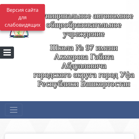
Версия сайта
Муниципальное автономное
для
общеобразовательное
слабовидящих
учреждение
Школа № 97 имени
Ахмерова Габита
Абдулловича
городского округа город Уфа
Республики Башкортостан