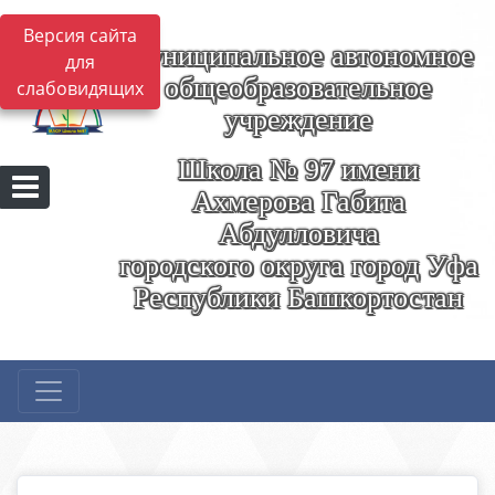
Версия сайта
Муниципальное автономное
для
общеобразовательное
слабовидящих
учреждение
Школа № 97 имени
Ахмерова Габита
Абдулловича
городского округа город Уфа
Республики Башкортостан