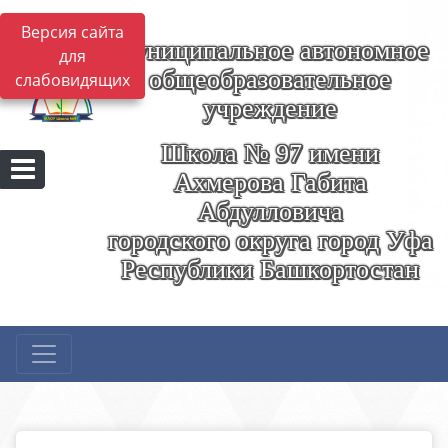
Версия сайта
Муниципальное автономное
для
общеобразовательное
слабовидящих
учреждение
Школа № 97 имени
Ахмерова Габита
Абдулловича
городского округа город Уфа
Республики Башкортостан