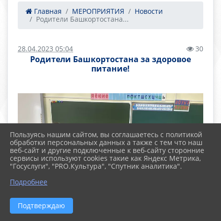
Главная
МЕРОПРИЯТИЯ
Новости
Родители Башкортостана...
28.04.2023 05:04
30
Родители Башкортостана за здоровое
питание!
Пользуясь нашим сайтом, вы соглашаетесь с политикой
обработки персональных данных а также с тем что наш
веб-сайт и другие подключенные к веб-сайту сторонние
сервисы используют cookies такие как Яндекс Метрика,
"Госуслуги", "PRO.Культура", "Спутник аналитика".
Подробнее
Подтверждаю