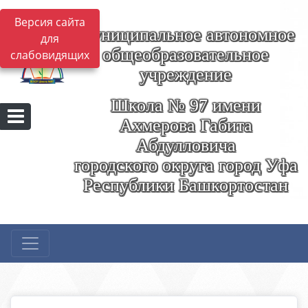
Версия сайта
Муниципальное автономное
для
общеобразовательное
слабовидящих
учреждение
Школа № 97 имени
Ахмерова Габита
Абдулловича
городского округа город Уфа
Республики Башкортостан