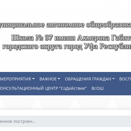
ниципальное автономное общеобразова
Школа № 97 имени Ахмерова Габит
городского округа город Уфа Республ
МЕРОПРИЯТИЯ
ВАЖНОЕ
ОБРАЩЕНИЯ ГРАЖДАН
ВОСП
КОНСУЛЬТАЦИОННЫЙ ЦЕНТР "СоДействие"
ВсОШ
енное построен...