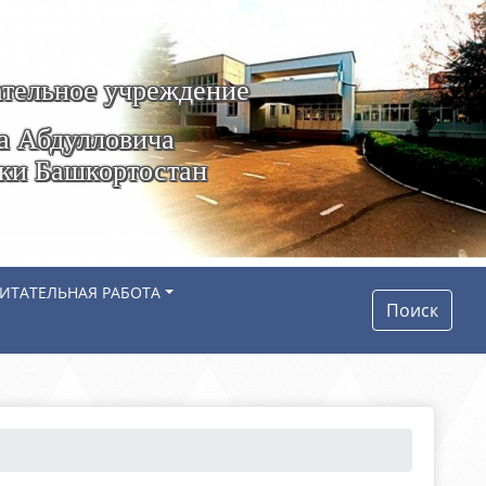
тельное учреждение
а Абдулловича
ики Башкортостан
ИТАТЕЛЬНАЯ РАБОТА
Поиск