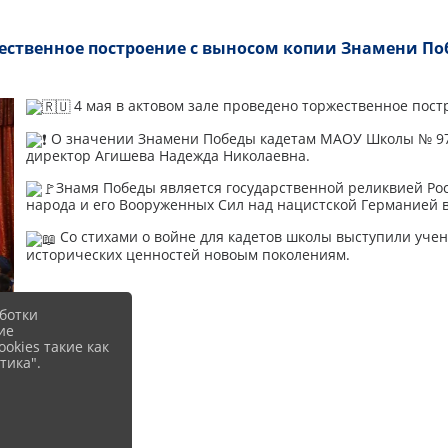
ественное построение с выносом копии Знамени По
4 мая в актовом зале проведено торжественное пос
О значении Знамени Победы кадетам МАОУ Школы № 97 
директор Агишева Надежда Николаевна.
Знамя Победы является государственной реликвией Ро
народа и его Вооруженных Сил над нацистcкой Германией в
Со стихами о войне для кадетов школы выступили учен
исторических ценностей новоым поколениям.
ботки
ие
okies такие как
тика".