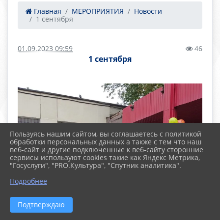
Главная
МЕРОПРИЯТИЯ
Новости
1 сентября
01.09.2023 09:59
46
1 сентября
Пользуясь нашим сайтом, вы соглашаетесь с политикой
обработки персональных данных а также с тем что наш
веб-сайт и другие подключенные к веб-сайту сторонние
сервисы используют cookies такие как Яндекс Метрика,
"Госуслуги", "PRO.Культура", "Спутник аналитика".
Подробнее
Подтверждаю