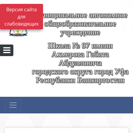
Версия сайта
Муниципальное автономное
для
общеобразовательное
слабовидящих
учреждение
Школа № 97 имени
Ахмерова Габита
Абдулловича
городского округа город Уфа
Республики Башкортостан