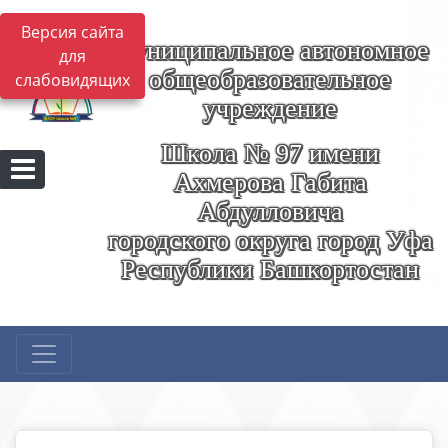
Версия сайта
Муниципальное автономное
для
общеобразовательное
слабовидящих
учреждение
Школа № 97 имени
Ахмерова Габита
Абдулловича
городского округа город Уфа
Республики Башкортостан