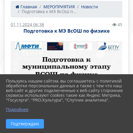
Главная
МЕРОПРИЯТИЯ
Новости
Подготовка к МЭ ВсОШ п...
01.11.2024 06:38
45
Подготовка к МЭ ВсОШ по физике
Пользуясь нашим сайтом, вы соглашаетесь с политикой
обработки персональных данных а также с тем что наш
веб-сайт и другие подключенные к веб-сайту сторонние
сервисы используют cookies такие как Яндекс Метрика,
"Госуслуги", "PRO.Культура", "Спутник аналитика".
Подробнее
Подтверждаю