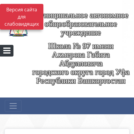
Версия сайта
Муниципальное автономное
для
общеобразовательное
слабовидящих
учреждение
Школа № 97 имени
Ахмерова Габита
Абдулловича
городского округа город Уфа
Республики Башкортостан