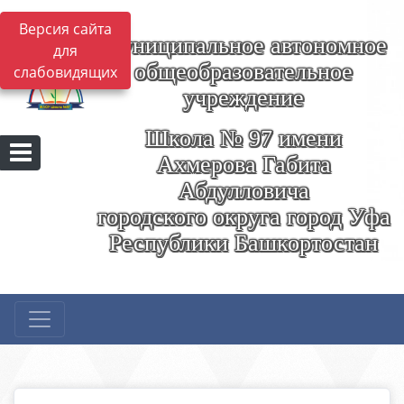
Версия сайта
Муниципальное автономное
для
общеобразовательное
слабовидящих
учреждение
Школа № 97 имени
Ахмерова Габита
Абдулловича
городского округа город Уфа
Республики Башкортостан