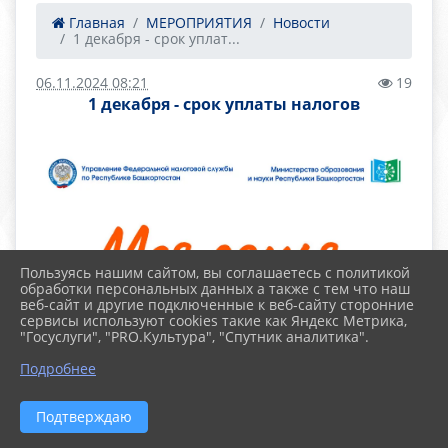
Главная
МЕРОПРИЯТИЯ
Новости
1 декабря - срок уплат...
06.11.2024 08:21
19
1 декабря - срок уплаты налогов
Пользуясь нашим сайтом, вы соглашаетесь с политикой
обработки персональных данных а также с тем что наш
веб-сайт и другие подключенные к веб-сайту сторонние
сервисы используют cookies такие как Яндекс Метрика,
"Госуслуги", "PRO.Культура", "Спутник аналитика".
Подробнее
Подтверждаю