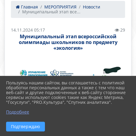
Главная
МЕРОПРИЯТИЯ
Новости
Муниципальный этап все...
14.11.2024 05:17
29
Муниципальный этап всероссийской
олимпиады школьников по предмету
«экология»
Пользуясь нашим сайтом, вы соглашаетесь с политикой
обработки персональных данных а также с тем что наш
веб-сайт и другие подключенные к веб-сайту сторонние
сервисы используют cookies такие как Яндекс Метрика,
"Госуслуги", "PRO.Культура", "Спутник аналитика".
Подробнее
Подтверждаю