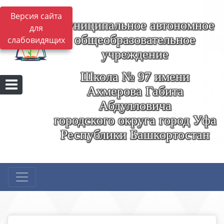
Версия сайта
Муниципальное автономное
для
общеобразовательное
слабовидящих
учреждение
Школа № 97 имени
Ахмерова Габита
Абдулловича
городского округа город Уфа
Республики Башкортостан