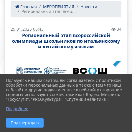
Главная
МЕРОПРИЯТИЯ
Новости
Региональный этап всер...
29.01.2025 06:43
34
Региональный этап всероссийской
олимпиады школьников по итальянскому
и китайскому языкам
Пользуясь нашим сайтом, вы соглашаетесь с политикой
обработки персональных данных а также с тем что наш
веб-сайт и другие подключенные к веб-сайту сторонние
сервисы используют cookies такие как Яндекс Метрика,
"Госуслуги", "PRO.Культура", "Спутник аналитика".
Подробнее
Подтверждаю