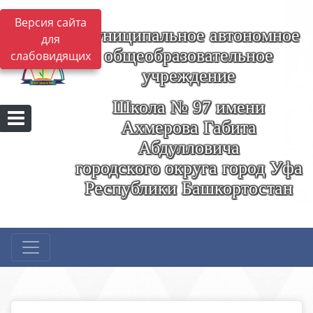
Версия сайта
Муниципальное автономное
для
общеобразовательное
слабовидящих
учреждение
Школа № 97 имени
Ахмерова Габита
Абдулловича
городского округа город Уфа
Республики Башкортостан