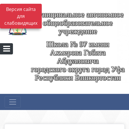
Версия сайта
Муниципальное автономное
для
общеобразовательное
слабовидящих
учреждение
Школа № 97 имени
Ахмерова Габита
Абдулловича
городского округа город Уфа
Республики Башкортостан