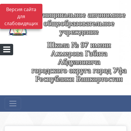
Версия сайта
Муниципальное автономное
для
общеобразовательное
слабовидящих
учреждение
Школа № 97 имени
Ахмерова Габита
Абдулловича
городского округа город Уфа
Республики Башкортостан