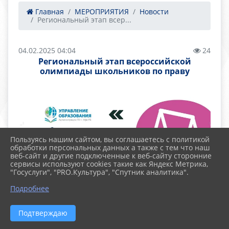
Главная
МЕРОПРИЯТИЯ
Новости
Региональный этап всер...
04.02.2025 04:04
24
Региональный этап всероссийской
олимпиады школьников по праву
Пользуясь нашим сайтом, вы соглашаетесь с политикой
обработки персональных данных а также с тем что наш
веб-сайт и другие подключенные к веб-сайту сторонние
сервисы используют cookies такие как Яндекс Метрика,
"Госуслуги", "PRO.Культура", "Спутник аналитика".
Подробнее
Подтверждаю