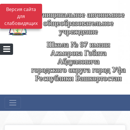
Версия сайта
Муниципальное автономное
для
общеобразовательное
слабовидящих
учреждение
Школа № 97 имени
Ахмерова Габита
Абдулловича
городского округа город Уфа
Республики Башкортостан