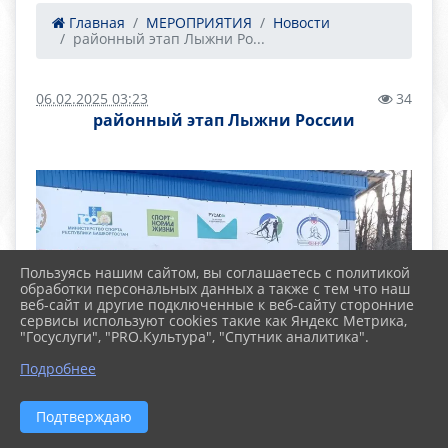
Главная
МЕРОПРИЯТИЯ
Новости
районный этап Лыжни Ро...
06.02.2025 03:23
34
районный этап Лыжни России
Пользуясь нашим сайтом, вы соглашаетесь с политикой
обработки персональных данных а также с тем что наш
веб-сайт и другие подключенные к веб-сайту сторонние
сервисы используют cookies такие как Яндекс Метрика,
"Госуслуги", "PRO.Культура", "Спутник аналитика".
Подробнее
Подтверждаю