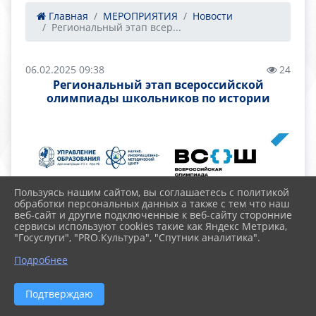
Главная
МЕРОПРИЯТИЯ
Новости
Региональный этап всер...
06.02.2025 09:38
24
Региональный этап всероссийской
олимпиады школьников по истории
Пользуясь нашим сайтом, вы соглашаетесь с политикой
обработки персональных данных а также с тем что наш
веб-сайт и другие подключенные к веб-сайту сторонние
сервисы используют cookies такие как Яндекс Метрика,
"Госуслуги", "PRO.Культура", "Спутник аналитика".
Подробнее
Подтверждаю