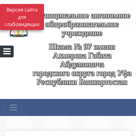
Версия сайта
Муниципальное автономное
для
общеобразовательное
слабовидящих
учреждение
Школа № 97 имени
Ахмерова Габита
Абдулловича
городского округа город Уфа
Республики Башкортостан