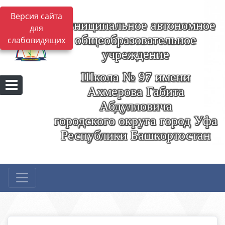
Версия сайта
Муниципальное автономное
для
общеобразовательное
слабовидящих
учреждение
Школа № 97 имени
Ахмерова Габита
Абдулловича
городского округа город Уфа
Республики Башкортостан