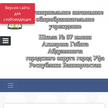
Версия сайта
Муниципальное автономное
для
общеобразовательное
слабовидящих
учреждение
Школа № 97 имени
Ахмерова Габита
Абдулловича
городского округа город Уфа
Республики Башкортостан