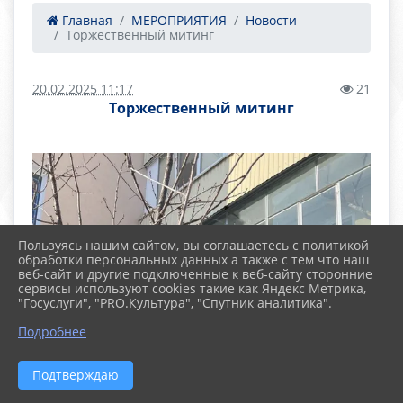
Главная
МЕРОПРИЯТИЯ
Новости
Торжественный митинг
20.02.2025 11:17
21
Торжественный митинг
Пользуясь нашим сайтом, вы соглашаетесь с политикой
обработки персональных данных а также с тем что наш
веб-сайт и другие подключенные к веб-сайту сторонние
сервисы используют cookies такие как Яндекс Метрика,
"Госуслуги", "PRO.Культура", "Спутник аналитика".
Подробнее
Подтверждаю