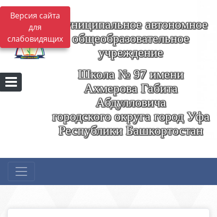
Версия сайта
Муниципальное автономное
для
общеобразовательное
слабовидящих
учреждение
Школа № 97 имени
Ахмерова Габита
Абдулловича
городского округа город Уфа
Республики Башкортостан