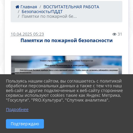
Главная
ВОСПИТАТЕЛЬНАЯ РАБОТА
Безопасность/ПДДТ
Памятки по пожарной бе...
10.04.2025 05:23
31
Памятки по пожарной безопасности
Пользуясь нашим сайтом, вы соглашаетесь с политикой
обработки персональных данных а также с тем что наш
веб-сайт и другие подключенные к веб-сайту сторонние
сервисы используют cookies такие как Яндекс Метрика,
"Госуслуги", "PRO.Культура", "Спутник аналитика".
Подробнее
Подтверждаю