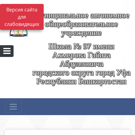
Версия сайта
Муниципальное автономное
для
общеобразовательное
слабовидящих
учреждение
Школа № 97 имени
Ахмерова Габита
Абдулловича
городского округа город Уфа
Республики Башкортостан