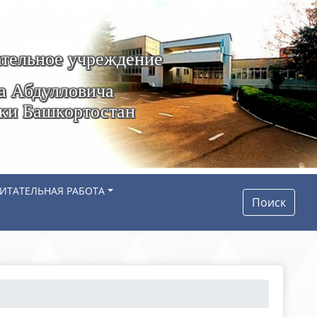
тельное учреждение
а Абдулловича
ики Башкортостан
ИТАТЕЛЬНАЯ РАБОТА
Поиск