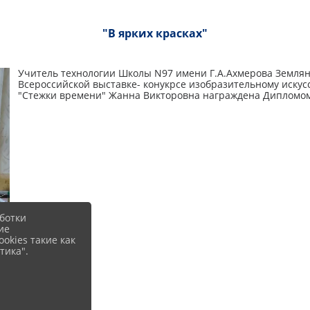
"В ярких красках"
Учитель технологии Школы N97 имени Г.А.Ахмерова Землян
Всероссийской выставке- конукрсе изобразительному искусст
"Стежки времени" Жанна Викторовна награждена Дипломом 
ботки
ие
okies такие как
тика".