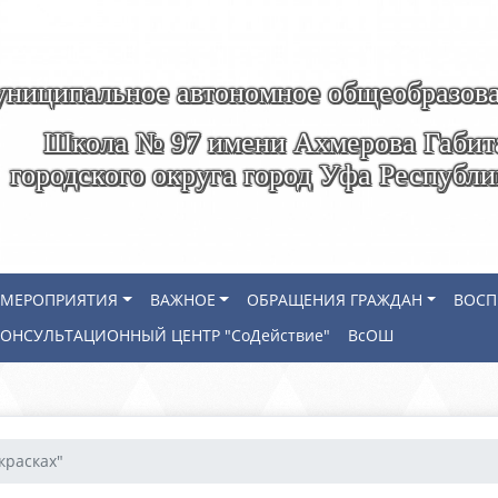
ниципальное автономное общеобразова
Школа № 97 имени Ахмерова Габит
городского округа город Уфа Республ
МЕРОПРИЯТИЯ
ВАЖНОЕ
ОБРАЩЕНИЯ ГРАЖДАН
ВОСП
КОНСУЛЬТАЦИОННЫЙ ЦЕНТР "СоДействие"
ВсОШ
красках"