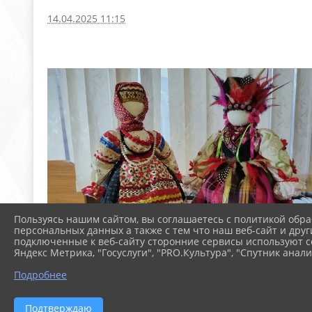
14.04.2025 11:15
Пользуясь нашим сайтом, вы соглашаетесь с политикой обра
персональных данных а также с тем что наш веб-сайт и друг
подключенные к веб-сайту сторонние сервисы используют co
Яндекс Метрика, "Госуслуги", "PRO.Культура", "Спутник анали
Подробнее
Подтверждаю