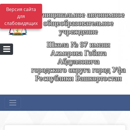
Версия сайта
Муниципальное автономное
для
общеобразовательное
слабовидящих
учреждение
Школа № 97 имени
Ахмерова Габита
Абдулловича
городского округа город Уфа
Республики Башкортостан