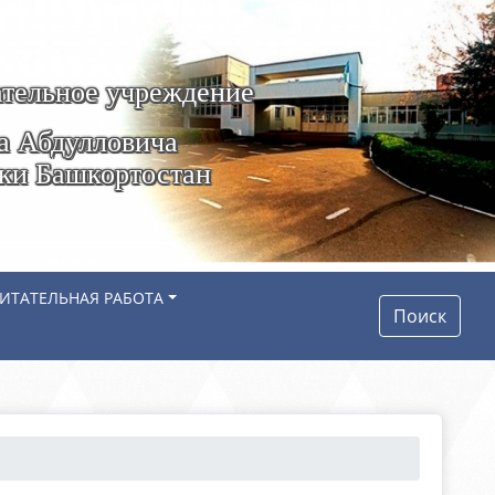
тельное учреждение
а Абдулловича
ики Башкортостан
ИТАТЕЛЬНАЯ РАБОТА
Поиск