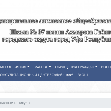
ниципальное автономное общеобразова
Школа № 97 имени Ахмерова Габит
городского округа город Уфа Республ
МЕРОПРИЯТИЯ
ВАЖНОЕ
ОБРАЩЕНИЯ ГРАЖДАН
ВОСП
КОНСУЛЬТАЦИОННЫЙ ЦЕНТР "СоДействие"
ВсОШ
опасные каникулы