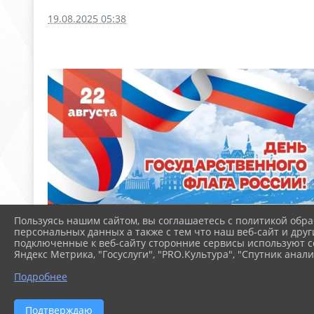
19.08.2025 05:38
Пользуясь нашим сайтом, вы соглашаетесь с политикой обра
персональных данных а также с тем что наш веб-сайт и друг
подключенные к веб-сайту сторонние сервисы используют co
Яндекс Метрика, "Госуслуги", "PRO.Культура", "Спутник анали
Подробнее
Подтверждаю