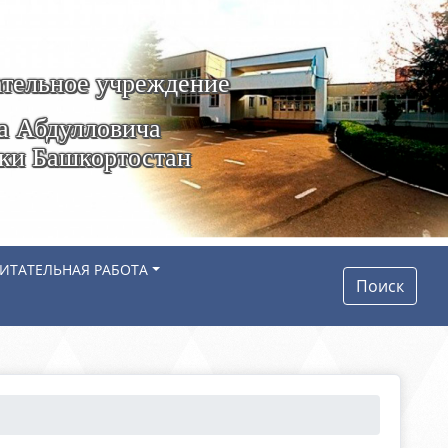
тельное учреждение
а Абдулловича
ики Башкортостан
ИТАТЕЛЬНАЯ РАБОТА
Поиск