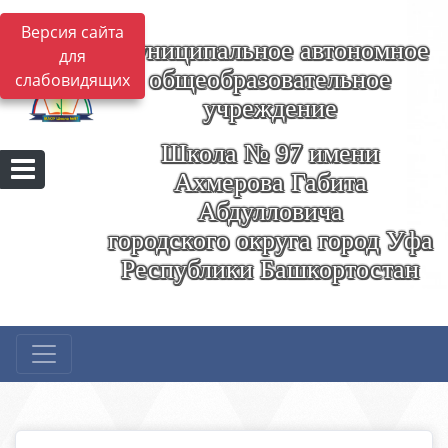
Версия сайта
Муниципальное автономное
для
общеобразовательное
слабовидящих
учреждение
Школа № 97 имени
Ахмерова Габита
Абдулловича
городского округа город Уфа
Республики Башкортостан