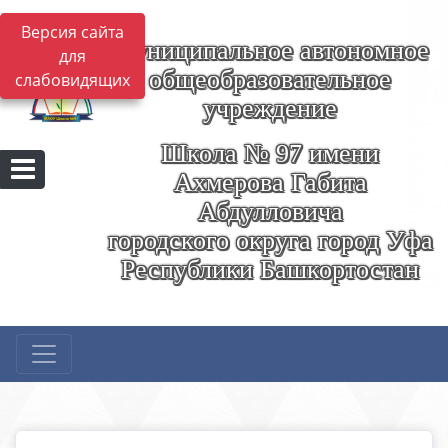
Версия сайта
Муниципальное автономное
для
общеобразовательное
слабовидящих
учреждение
Школа № 97 имени
Ахмерова Габита
Абдулловича
городского округа город Уфа
Республики Башкортостан