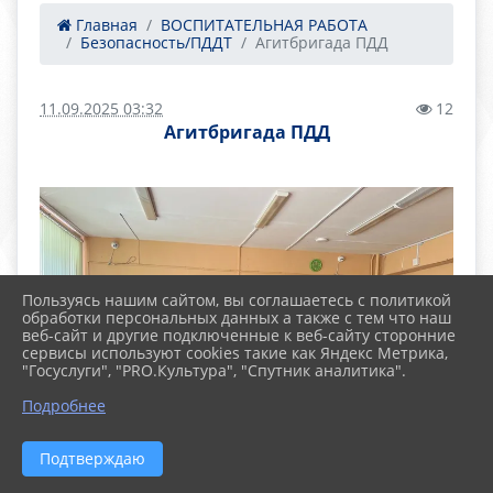
Главная
ВОСПИТАТЕЛЬНАЯ РАБОТА
Безопасность/ПДДТ
Агитбригада ПДД
11.09.2025 03:32
12
Агитбригада ПДД
Пользуясь нашим сайтом, вы соглашаетесь с политикой
обработки персональных данных а также с тем что наш
веб-сайт и другие подключенные к веб-сайту сторонние
сервисы используют cookies такие как Яндекс Метрика,
"Госуслуги", "PRO.Культура", "Спутник аналитика".
Подробнее
Подтверждаю