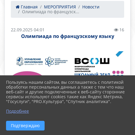
Главная
МЕРОПРИЯТИЯ
Новости
Олимпиада по французск...
22.09.2025 04:01
16
Олимпиада по французскому языку
Пользуясь нашим сайтом, вы соглашаетесь с политикой
обработки персональных данных а также с тем что наш
веб-сайт и другие подключенные к веб-сайту сторонние
сервисы используют cookies такие как Яндекс Метрика,
"Госуслуги", "PRO.Культура", "Спутник аналитика".
Подробнее
Подтверждаю