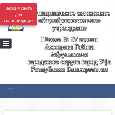
Версия сайта
Муниципальное автономное
для
общеобразовательное
слабовидящих
учреждение
Школа № 97 имени
Ахмерова Габита
Абдулловича
городского округа город Уфа
Республики Башкортостан