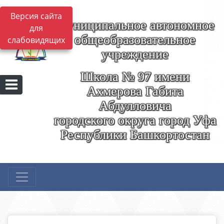
Версия сайта
Муниципальное автономное
для
общеобразовательное
слабовидящих
учреждение
Школа № 97 имени
Ахмерова Габита
Абдулловича
городского округа город Уфа
Республики Башкортостан