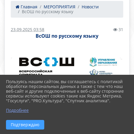
Главная
МЕРОПРИЯТИЯ
Новости
ВсОШ по русскому языку
23.09.2025 03:58
31
ВсОШ по русскому языку
Пользуясь нашим сайтом, вы соглашаетесь с политикой
обработки персональных данных а также с тем что наш
веб-сайт и другие подключенные к веб-сайту сторонние
сервисы используют cookies такие как Яндекс Метрика,
"Госуслуги", "PRO.Культура", "Спутник аналитика".
Подробнее
Подтверждаю