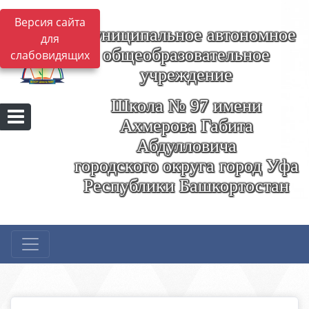
Версия сайта
Муниципальное автономное
для
общеобразовательное
слабовидящих
учреждение
Школа № 97 имени
Ахмерова Габита
Абдулловича
городского округа город Уфа
Республики Башкортостан