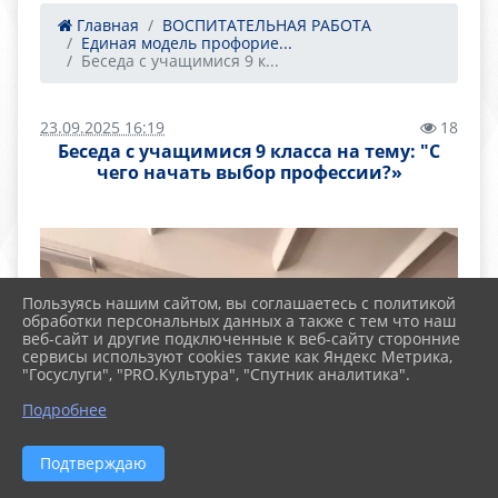
Главная
ВОСПИТАТЕЛЬНАЯ РАБОТА
Единая модель профорие...
Беседа с учащимися 9 к...
23.09.2025 16:19
18
Беседа с учащимися 9 класса на тему: "С
чего начать выбор профессии?»
Пользуясь нашим сайтом, вы соглашаетесь с политикой
обработки персональных данных а также с тем что наш
веб-сайт и другие подключенные к веб-сайту сторонние
сервисы используют cookies такие как Яндекс Метрика,
"Госуслуги", "PRO.Культура", "Спутник аналитика".
Подробнее
Подтверждаю