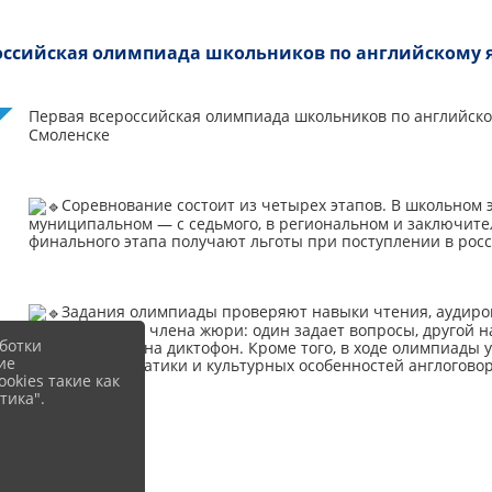
оссийская олимпиада школьников по английскому 
Первая всероссийская олимпиада школьников по английск
Смоленске
Соревнование состоит из четырех этапов. В школьном эт
муниципальном — с седьмого, в региональном и заключите
финального этапа получают льготы при поступлении в рос
Задания олимпиады проверяют навыки чтения, аудиров
оценивают два члена жюри: один задает вопросы, другой н
ботки
записываются на диктофон. Кроме того, в ходе олимпиады
ие
лексики, грамматики и культурных особенностей англогово
okies такие как
тика".
#Уфа_НИМЦ