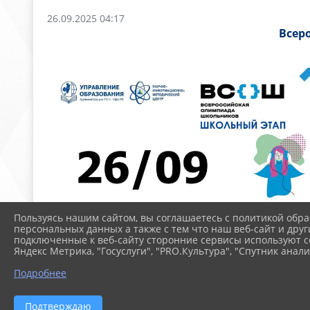
26.09.2025 04:17
Всер
Пользуясь нашим сайтом, вы соглашаетесь с политикой обра
персональных данных а также с тем что наш веб-сайт и друг
подключенные к веб-сайту сторонние сервисы используют co
Яндекс Метрика, "Госуслуги", "PRO.Культура", "Спутник анали
Подробнее
Подтверждаю