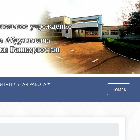
тельное учреждение
а Абдулловича
ики Башкортостан
ИТАТЕЛЬНАЯ РАБОТА
Поиск