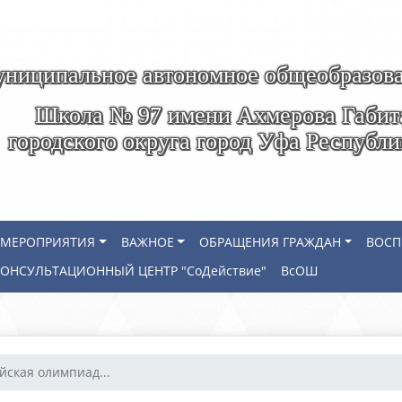
ниципальное автономное общеобразова
Школа № 97 имени Ахмерова Габит
городского округа город Уфа Республ
МЕРОПРИЯТИЯ
ВАЖНОЕ
ОБРАЩЕНИЯ ГРАЖДАН
ВОСП
КОНСУЛЬТАЦИОННЫЙ ЦЕНТР "СоДействие"
ВсОШ
йская олимпиад...