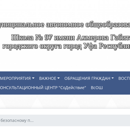
ниципальное автономное общеобразова
Школа № 97 имени Ахмерова Габит
городского округа город Уфа Республ
МЕРОПРИЯТИЯ
ВАЖНОЕ
ОБРАЩЕНИЯ ГРАЖДАН
ВОСП
КОНСУЛЬТАЦИОННЫЙ ЦЕНТР "СоДействие"
ВсОШ
 безопасному п...