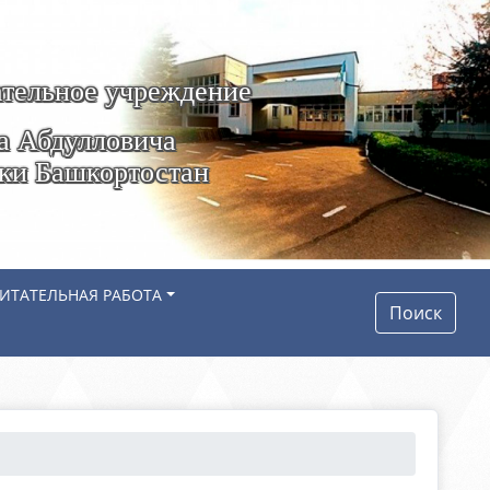
тельное учреждение
а Абдулловича
ики Башкортостан
ИТАТЕЛЬНАЯ РАБОТА
Поиск