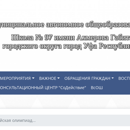
ниципальное автономное общеобразова
Школа № 97 имени Ахмерова Габит
городского округа город Уфа Республ
МЕРОПРИЯТИЯ
ВАЖНОЕ
ОБРАЩЕНИЯ ГРАЖДАН
ВОСП
КОНСУЛЬТАЦИОННЫЙ ЦЕНТР "СоДействие"
ВсОШ
йская олимпиад...