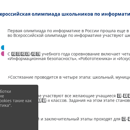
ероссийская олимпиада школьников по информат
Первая олимпиада по информатике в России прошла еще в 1
во Всероссийской олимпиаде по информатике участвуют школь
С 2️⃣0️⃣2️⃣5️⃣/2️⃣6️⃣ учебного года соревнование включает 
«Информационная безопасность», «Робототехника» и «Иску
⚡️Состязание проводится в четыре этапа: школьный, муни
ботки
⚡️В первом этапе участвуют все желающие учащиеся 5️⃣-1️⃣1
ие
школьники 7️⃣-1️⃣1️⃣-х классов. Задания на этом этапе стано
okies такие как
тика".
⚡️Региональный и заключительный этапы проходят для 9️⃣-1️
участников.