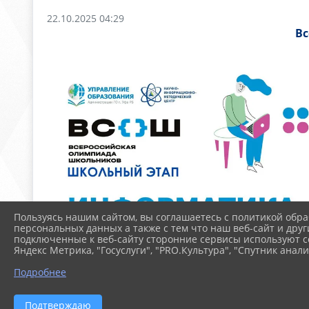
22.10.2025 04:29
Вс
Пользуясь нашим сайтом, вы соглашаетесь с политикой обра
персональных данных а также с тем что наш веб-сайт и друг
подключенные к веб-сайту сторонние сервисы используют co
Яндекс Метрика, "Госуслуги", "PRO.Культура", "Спутник анали
Подробнее
Подтверждаю