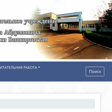
тельное учреждение
а Абдулловича
ики Башкортостан
ИТАТЕЛЬНАЯ РАБОТА
Поиск