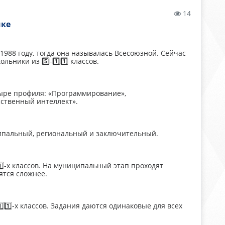
14
ике
988 году, тогда она называлась Всесоюзной. Сейчас
ники из 5️⃣-1️⃣1️⃣ классов.
четыре профиля: «Программирование»,
сственный интеллект».
ципальный, региональный и заключительный.
️⃣-х классов. На муниципальный этап проходят
вятся сложнее.
⃣1️⃣-х классов. Задания даются одинаковые для всех