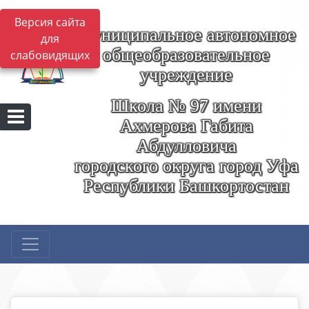
Версия сайта
Муниципальное автономное
для
общеобразовательное
слабовидящих
учреждение
Школа № 97 имени
Ахмерова Габита
Абдулловича
городского округа город Уфа
Республики Башкортостан