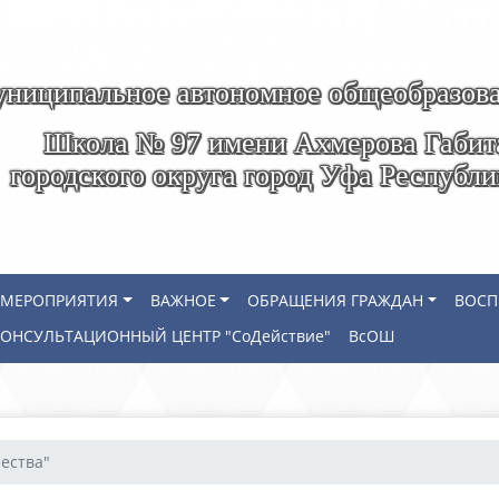
ниципальное автономное общеобразова
Школа № 97 имени Ахмерова Габит
городского округа город Уфа Республ
МЕРОПРИЯТИЯ
ВАЖНОЕ
ОБРАЩЕНИЯ ГРАЖДАН
ВОСП
КОНСУЛЬТАЦИОННЫЙ ЦЕНТР "СоДействие"
ВсОШ
чества"