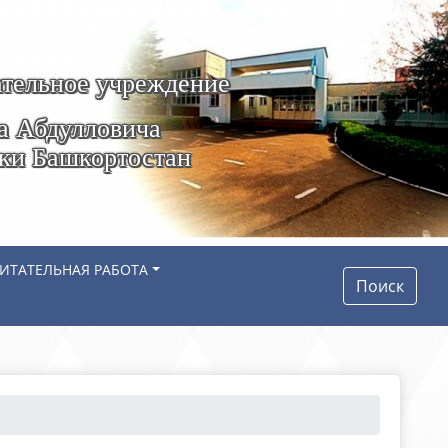
тельное учреждение
а Абдулловича
ики Башкортостан
ИТАТЕЛЬНАЯ РАБОТА
Поиск