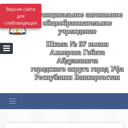
Версия сайта
Муниципальное автономное
для
общеобразовательное
слабовидящих
учреждение
Школа № 97 имени
Ахмерова Габита
Абдулловича
городского округа город Уфа
Республики Башкортостан