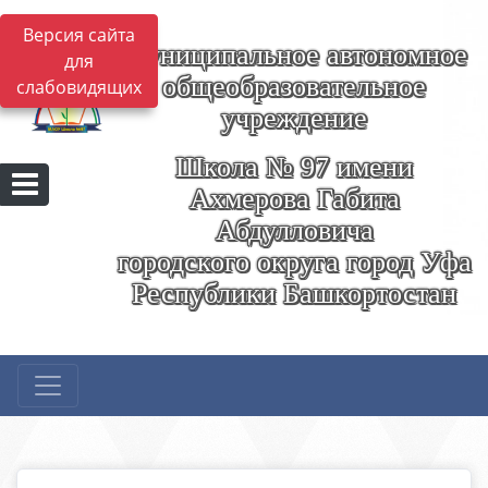
Версия сайта
Муниципальное автономное
для
общеобразовательное
слабовидящих
учреждение
Школа № 97 имени
Ахмерова Габита
Абдулловича
городского округа город Уфа
Республики Башкортостан