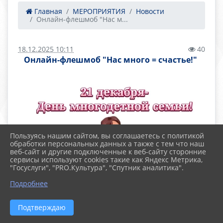
Главная
МЕРОПРИЯТИЯ
Новости
​Онлайн-флешмоб "Нас м...
18.12.2025 10:11
40
​Онлайн-флешмоб "Нас много = счастье!" ​
Пользуясь нашим сайтом, вы соглашаетесь с политикой
обработки персональных данных а также с тем что наш
веб-сайт и другие подключенные к веб-сайту сторонние
сервисы используют cookies такие как Яндекс Метрика,
"Госуслуги", "PRO.Культура", "Спутник аналитика".
Подробнее
Подтверждаю