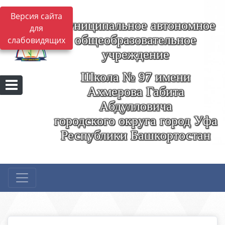
Версия сайта
Муниципальное автономное
для
общеобразовательное
слабовидящих
учреждение
Школа № 97 имени
Ахмерова Габита
Абдулловича
городского округа город Уфа
Республики Башкортостан