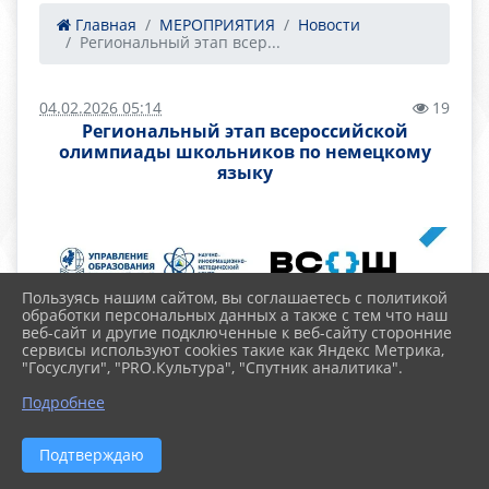
Главная
МЕРОПРИЯТИЯ
Новости
Региональный этап всер...
04.02.2026 05:14
19
Региональный этап всероссийской
олимпиады школьников по немецкому
языку
Пользуясь нашим сайтом, вы соглашаетесь с политикой
обработки персональных данных а также с тем что наш
веб-сайт и другие подключенные к веб-сайту сторонние
сервисы используют cookies такие как Яндекс Метрика,
"Госуслуги", "PRO.Культура", "Спутник аналитика".
Подробнее
Подтверждаю