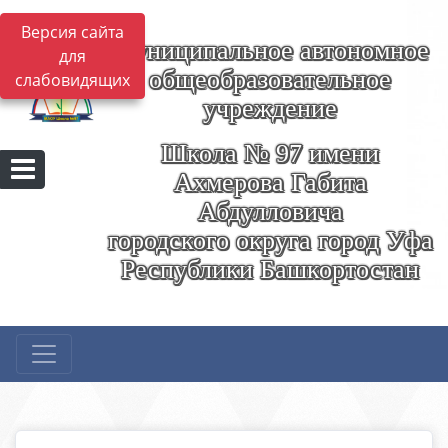
Версия сайта
Муниципальное автономное
для
общеобразовательное
слабовидящих
учреждение
Школа № 97 имени
Ахмерова Габита
Абдулловича
городского округа город Уфа
Республики Башкортостан