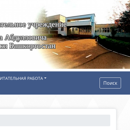
тельное учреждение
а Абдулловича
ики Башкортостан
ИТАТЕЛЬНАЯ РАБОТА
Поиск