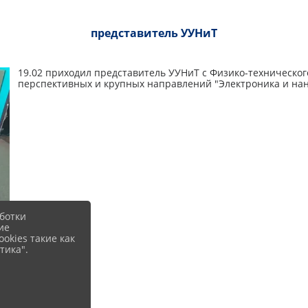
представитель УУНиТ
19.02 приходил представитель УУНиТ с Физико-техническог
перспективных и крупных направлений "Электроника и нан
ботки
ие
okies такие как
тика".