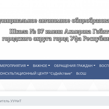
ниципальное автономное общеобразова
Школа № 97 имени Ахмерова Габит
городского округа город Уфа Республ
МЕРОПРИЯТИЯ
ВАЖНОЕ
ОБРАЩЕНИЯ ГРАЖДАН
ВОСП
КОНСУЛЬТАЦИОННЫЙ ЦЕНТР "СоДействие"
ВсОШ
итель УУНиТ