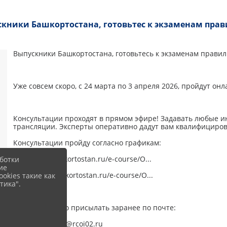
кники Башкортостана, готовьтес к экзаменам пра
Выпускники Башкортостана, готовьтесь к экзаменам прави
Уже совсем скоро, с 24 марта по 3 апреля 2026, пройдут о
Консультации проходят в прямом эфире! Задавать любые 
трансляции. Эксперты оперативно дадут вам квалифициро
Консультации пройду согласно графикам:
- ЕГЭ edu.bashkortostan.ru/e-course/O...
ботки
ие
- ОГЭ edu.bashkortostan.ru/e-course/O...
okies такие как
тика".
Вопросы можно присылать заранее по почте:
По ЕГЭ → gia11@rcoi02.ru