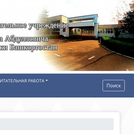
тельное учреждение
а Абдулловича
ики Башкортостан
ИТАТЕЛЬНАЯ РАБОТА
Поиск