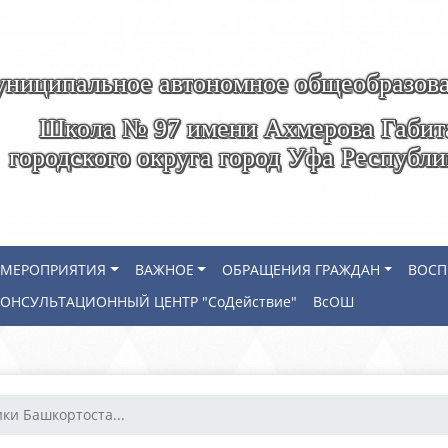
ниципальное автономное общеобразова
Школа № 97 имени Ахмерова Габит
городского округа город Уфа Республ
МЕРОПРИЯТИЯ
ВАЖНОЕ
ОБРАЩЕНИЯ ГРАЖДАН
ВОСП
КОНСУЛЬТАЦИОННЫЙ ЦЕНТР "СоДействие"
ВсОШ
ки Башкортоста...