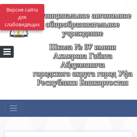
Версия сайта
Муниципальное автономное
для
общеобразовательное
слабовидящих
учреждение
Школа № 97 имени
Ахмерова Габита
Абдулловича
городского округа город Уфа
Республики Башкортостан