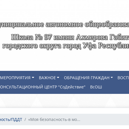
ниципальное автономное общеобразова
Школа № 97 имени Ахмерова Габит
городского округа город Уфа Республ
МЕРОПРИЯТИЯ
ВАЖНОЕ
ОБРАЩЕНИЯ ГРАЖДАН
ВОСП
КОНСУЛЬТАЦИОННЫЙ ЦЕНТР "СоДействие"
ВсОШ
ность/ПДДТ
«Моя безопасность-в мо...