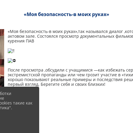
«Моя безопасность-в моих руках»
«Моя безопасность-в моих руках»,так назывался диалог ,ко
актовом зале. Состоялся просмотр документальных фильмов
курения ПАВ
После просмотра ,обсудили с учащимися —как избежать се
экстремистской пропаганды или чем грозит участие в «ти
хорошо показывают реальные примеры и последствия реше
первый взгляд. Берегите себя и своих близких!
ботки
ие
okies такие как
тика".