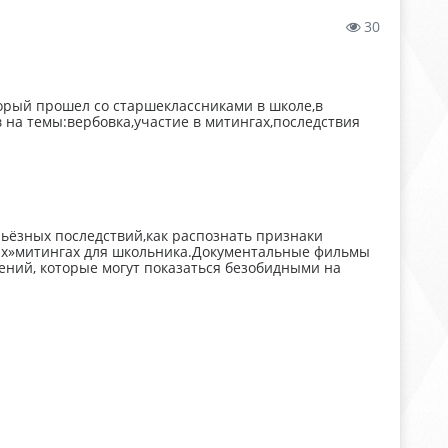
30
торый прошел со старшеклассниками в школе,в
 на темы:вербовка,участие в митингах,последствия
рьёзных последствий,как распознать признаки
хих»митингах для школьника.Документальные фильмы
ний, которые могут показаться безобидными на