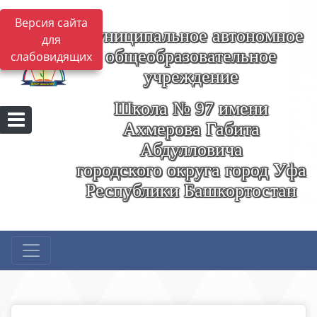
Версия сайта
Муниципальное автономное
для
общеобразовательное
слабовидящих
учреждение
Школа № 97 имени
Ахмерова Габита
Абдулловича
городского округа город Уфа
Республики Башкортостан