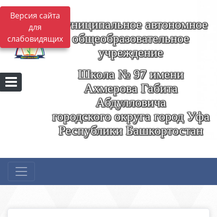
Версия сайта
Муниципальное автономное
для
общеобразовательное
слабовидящих
учреждение
Школа № 97 имени
Ахмерова Габита
Абдулловича
городского округа город Уфа
Республики Башкортостан