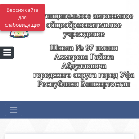
Версия сайта
Муниципальное автономное
для
общеобразовательное
слабовидящих
учреждение
Школа № 97 имени
Ахмерова Габита
Абдулловича
городского округа город Уфа
Республики Башкортостан