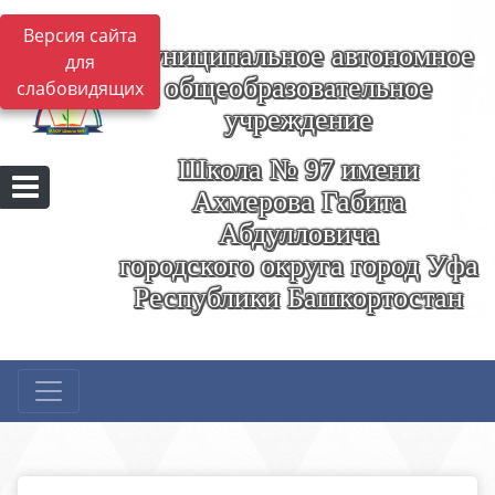
Версия сайта
Муниципальное автономное
для
общеобразовательное
слабовидящих
учреждение
Школа № 97 имени
Ахмерова Габита
Абдулловича
городского округа город Уфа
Республики Башкортостан